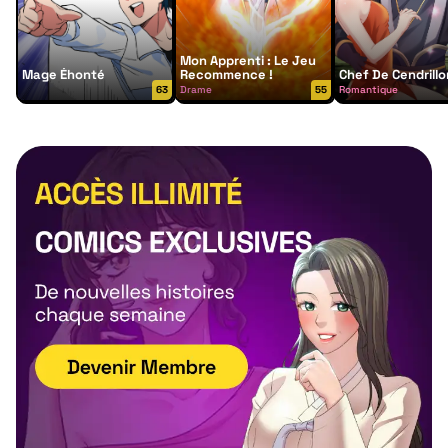
Mon Apprenti : Le Jeu
Mage Éhonté
Recommence !
Chef De Cendrillo
63
Drame
55
Romantique