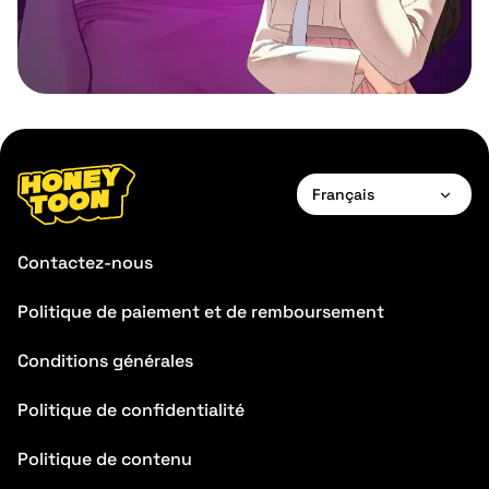
Français
English
Contactez-nous
Français
Politique de paiement et de remboursement
Deutsch
Conditions générales
Español
Português
Politique de confidentialité
Italiano
Politique de contenu