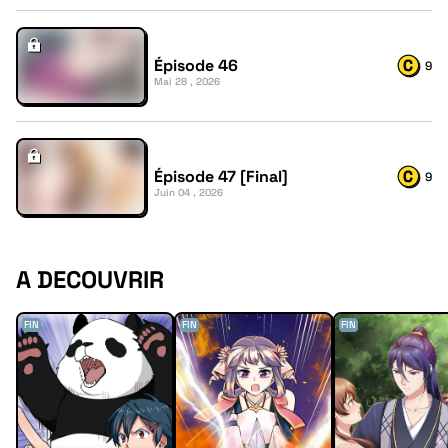
Épisode 46
9
Mai 28 , 2026
Épisode 47 [Final]
9
Juin 04 , 2026
A DECOUVRIR
FIN
FIN
FIN