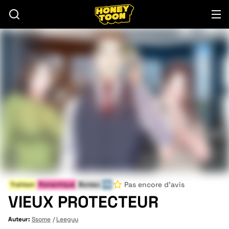
Pas encore d'avis
Trahison
Romantique
Bureau
FIN
VIEUX PROTECTEUR
Auteur:
Ssome
Leegyu