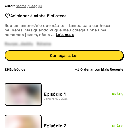
Autor:
Ssome
Leegyu
Adicionar à minha Biblioteca
Sou um empresário que não tem tempo para conhecer
mulheres. Mas quando vi que meu colega tinha uma
namorada jovem, não a
...
Leia mais
#sugar_daddy
#drama
Começar a Ler
29
Episódios
Ordenar por Mais Recente
Episódio 1
GRÁTIS
Janeiro 19 , 2026
Episódio 2
GRÁTIS