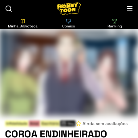
Minha Biblioteca
Comics
Ranking
Ainda sem avaliações
Infidelidade
Amor
Escritório
Seg
COROA ENDINHEIRADO