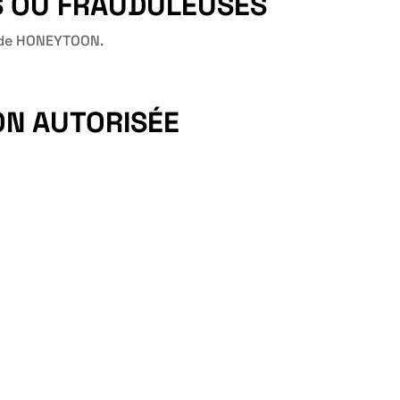
S OU FRAUDULEUSES
ou de HONEYTOON.
ON AUTORISÉE