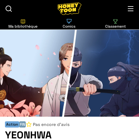
Ma bibliothèque
Comics
Classement
Pas encore d'avis
Action
FIN
YEONHWA