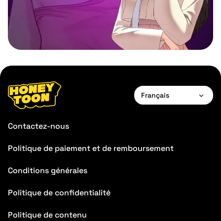
Français
English
Contactez-nous
Français
Politique de paiement et de remboursement
Deutsch
Conditions générales
Español
Português
Politique de confidentialité
Italiano
Politique de contenu