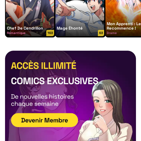
Mon Apprenti : L
Chef De Cendrillon
Mage Éhonté
Recommence !
Romantique
163
63
Drame