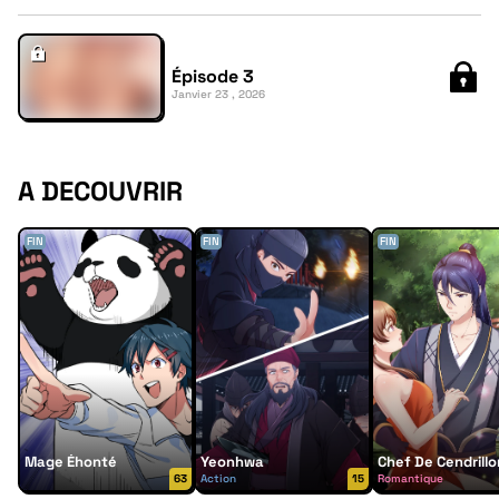
Épisode 3
Janvier 23 , 2026
A DECOUVRIR
FIN
FIN
FIN
Mage Éhonté
Yeonhwa
Chef De Cendrillo
63
Action
15
Romantique