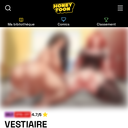
Ma bibliothèque
Comics
Classement
4.7/5
MILF
SPIN-OFF
VESTIAIRE