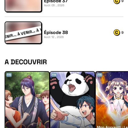
Épisode 37
9
Août 05 , 2026
Épisode 38
9
Août 12 , 2026
A DECOUVRIR
FIN
FIN
FIN
Mon Apprenti : L