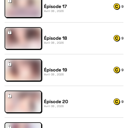
Épisode 17
9
Avril 08 , 2026
Épisode 18
9
Avril 08 , 2026
Épisode 19
9
Avril 08 , 2026
Épisode 20
9
Avril 08 , 2026