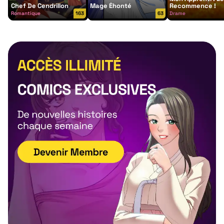
Chef De Cendrillon
Mage Éhonté
Recommence !
Romantique
163
63
Drame