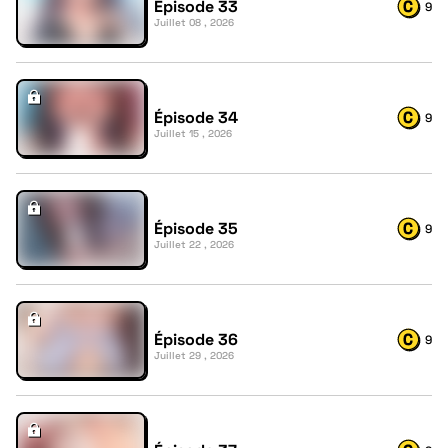
Épisode 33
9
Juillet 08 , 2026
Épisode 34
9
Juillet 15 , 2026
Épisode 35
9
Juillet 22 , 2026
Épisode 36
9
Juillet 29 , 2026