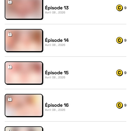
Épisode 13
9
Avril 08 , 2026
Épisode 14
9
Avril 08 , 2026
Épisode 15
9
Avril 08 , 2026
Épisode 16
9
Avril 08 , 2026