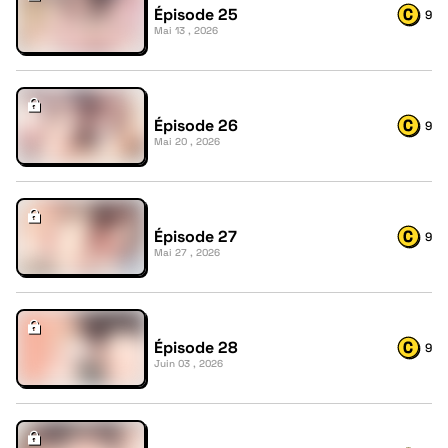
Épisode 25
9
Mai 13 , 2026
Épisode 26
9
Mai 20 , 2026
Épisode 27
9
Mai 27 , 2026
Épisode 28
9
Juin 03 , 2026