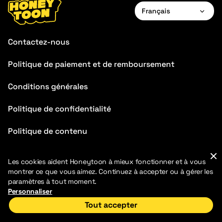
Français
English
Contactez-nous
Français
Politique de paiement et de remboursement
Deutsch
Conditions générales
Español
Português
Politique de confidentialité
Italiano
Politique de contenu
FAQ
Les cookies aident Honeytoon à mieux fonctionner et à vous
montrer ce que vous aimez. Continuez à accepter ou à gérer les
paramètres à tout moment.
Personnaliser
Tout accepter
2026 HoneyToon. Tous droits réservés