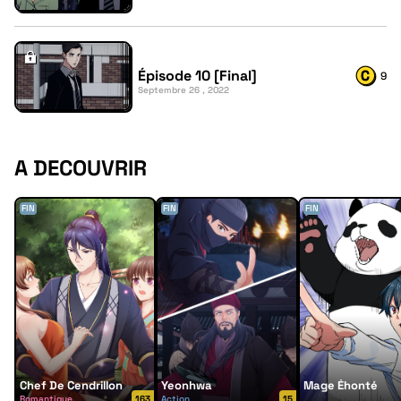
Épisode 10 [Final]
9
Septembre 26 , 2022
A DECOUVRIR
FIN
FIN
FIN
Chef De Cendrillon
Yeonhwa
Mage Éhonté
Romantique
163
Action
15