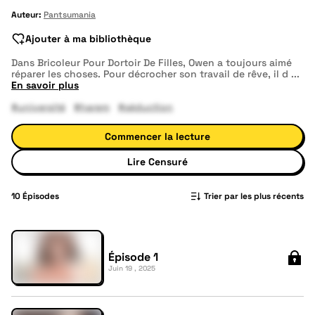
Auteur:
Pantsumania
Ajouter à ma bibliothèque
Dans Bricoleur Pour Dortoir De Filles, Owen a toujours aimé
réparer les choses. Pour décrocher son travail de rêve, il d
...
En savoir plus
#université
#harem
#séduction
Commencer la lecture
Lire Censuré
10
Épisodes
Trier par les plus récents
Épisode 1
Juin 19 , 2025