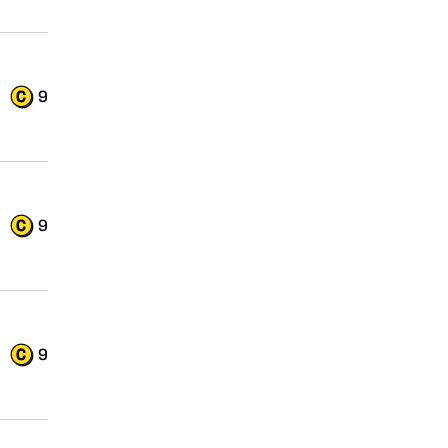
9
9
9