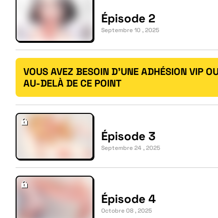
Épisode 2
Septembre 10 , 2025
VOUS AVEZ BESOIN D'UNE ADHÉSION VIP OU
AU-DELÀ DE CE POINT
Épisode 3
Septembre 24 , 2025
Épisode 4
Octobre 08 , 2025