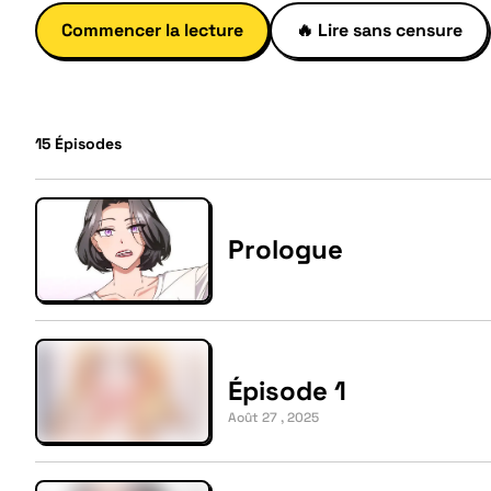
Commencer la lecture
🔥
Lire sans censure
15
Épisodes
Prologue
Épisode 1
Août 27 , 2025