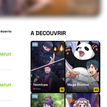
 récents
A DECOUVRIR
FIN
FIN
RATUIT
Yeonhwa
Mage Éhonté
RATUIT
Action
15
63
FIN
FIN