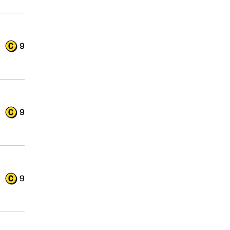
9
9
9