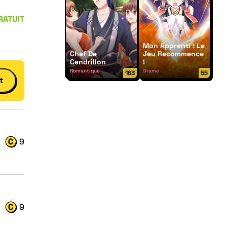
RATUIT
Mon Apprenti : Le
Chef De
Jeu Recommence
Cendrillon
!
Romantique
Drame
163
55
t
9
9