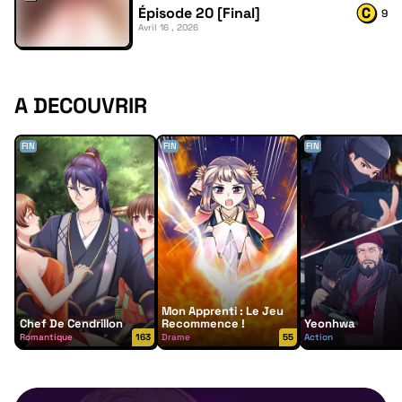
Épisode 20 [Final]
9
Avril 16 , 2026
A DECOUVRIR
FIN
FIN
FIN
Mon Apprenti : Le Jeu
Chef De Cendrillon
Recommence !
Yeonhwa
Romantique
163
Drame
55
Action