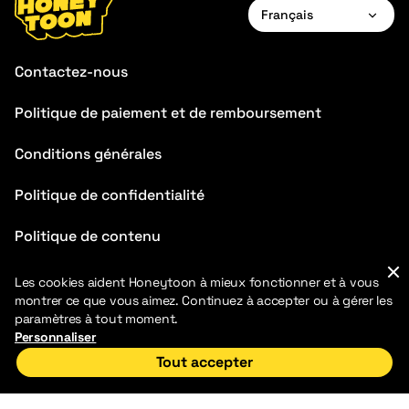
Français
English
Contactez-nous
Français
Politique de paiement et de remboursement
Deutsch
Conditions générales
Español
Português
Politique de confidentialité
Italiano
Politique de contenu
Chinese
FAQ
Les cookies aident Honeytoon à mieux fonctionner et à vous
montrer ce que vous aimez. Continuez à accepter ou à gérer les
Blog
paramètres à tout moment.
Personnaliser
Tout accepter
Accueil
Découvrir
Ma bibliothèque