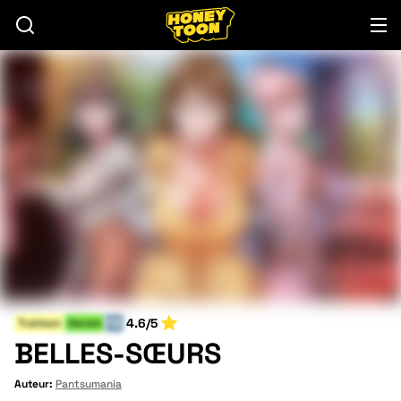
4.6/5
Trahison
Harem
FIN
BELLES-SŒURS
Auteur:
Pantsumania