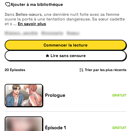
Ajouter à ma bibliothèque
Dans
Belles-sœurs
, une dernière nuit folle avec sa femme
ouvre la porte à une tentation dangereuse. Sa sœur cadette
et s
...
En savoir plus
#liaison_secrète
#tromperie
#sœur
Commencer la lecture
🔥
Lire sans censure
20
Épisodes
Trier par les plus récents
Prologue
GRATUIT
Épisode 1
GRATUIT