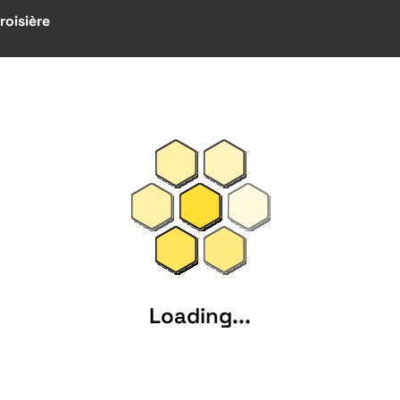
roisière
Loading...