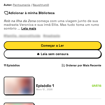
Autor:
Pantsumania
Naughtymill
Adicionar à minha Biblioteca
Rob na Ilha da Zona
começa com uma viagem junto de sua
madrasta Veronica e sua irmã Ellie. Mas tudo toma um rumo
sombrio
...
Leia mais
#família_reconstituída
#madrasta
Começar a Ler
🔥
Leia sem censura
11
Episódios
Ordenar por Mais Recente
Episódio 1
GRÁTIS
Maio 12 , 2026