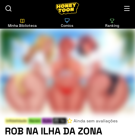
Minha Biblioteca
Comics
Ranking
Ainda sem avaliações
Infidelidade
Harem
Ação
Ter
ROB NA ILHA DA ZONA