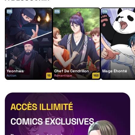
FIN
FIN
FIN
Yeonhwa
Chef De Cendrillon
Mage Éhonté
Action
15
Romantique
163