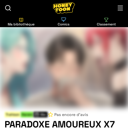
Ma bibliothèque
Comics
Classement
Pas encore d'avis
Trahison
Harem
Mer
PARADOXE AMOUREUX X7