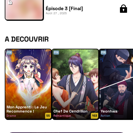
Épisode 3 [Final]
Août 27 , 2025
A DECOUVRIR
FIN
FIN
FIN
Mon Apprenti : Le Jeu
Recommence !
Chef De Cendrillon
Yeonhwa
Drame
55
Romantique
163
Action