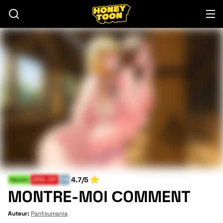
4.7/5
Harem
SPIN-OFF
FIN
MONTRE-MOI СOMMENT
Auteur:
Pantsumania