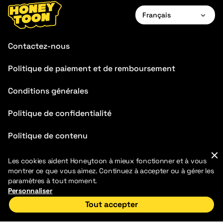
Français
English
Contactez-nous
Français
Politique de paiement et de remboursement
Deutsch
Conditions générales
Español
Português
Politique de confidentialité
Italiano
Politique de contenu
FAQ
Les cookies aident Honeytoon à mieux fonctionner et à vous
montrer ce que vous aimez. Continuez à accepter ou à gérer les
Blog
paramètres à tout moment.
Personnaliser
Tout accepter
Accueil
Découvrir
Ma bibliothèque