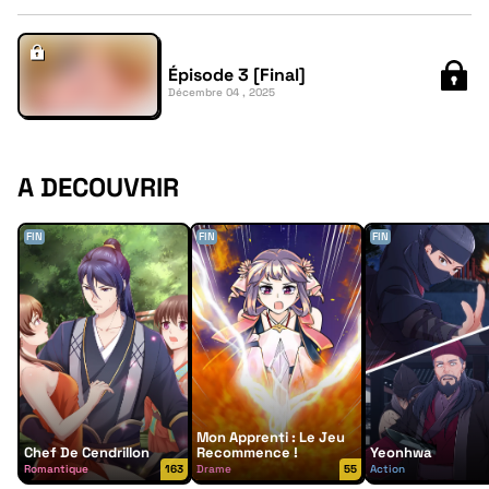
Épisode 3 [Final]
Décembre 04 , 2025
A DECOUVRIR
FIN
FIN
FIN
Mon Apprenti : Le Jeu
Chef De Cendrillon
Recommence !
Yeonhwa
Romantique
163
Drame
55
Action