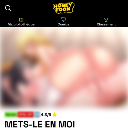
Ma bibliothèque
Comics
Classement
4.3/5
Harem
SPIN-OFF
FIN
METS-LE EN MOI