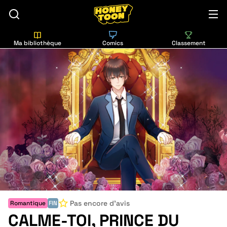
Ma bibliothèque
Comics
Classement
Pas encore d'avis
Romantique
FIN
CALME-TOI, PRINCE DU