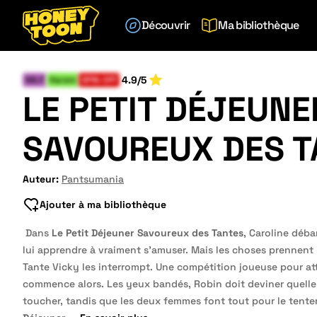
Découvrir
Ma bibliothèque
4.9/5
MILF
Harem
SPIN-OFF
LE PETIT DÉJEUNE
SAVOUREUX DES T
Auteur:
Pantsumania
Ajouter à ma bibliothèque
Dans
Le Petit Déjeuner Savoureux des Tantes
, Caroline déb
lui apprendre à vraiment s’amuser. Mais les choses prennent
Tante Vicky les interrompt. Une compétition joueuse pour att
commence alors. Les yeux bandés, Robin doit deviner quelle 
toucher, tandis que les deux femmes font tout pour le tenter