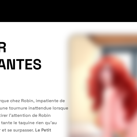
R
ANTES
arque chez Robin, impatiente de
 une tournure inattendue lorsque
irer l’attention de Robin
tante le taquine rien qu’au
 et se surpasser.
Le Petit