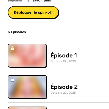
Déjeuner
...
En savoir plus
Débloquer le spin-off
3
Épisodes
Épisode 1
Octobre 22 , 2025
Épisode 2
Octobre 22 , 2025