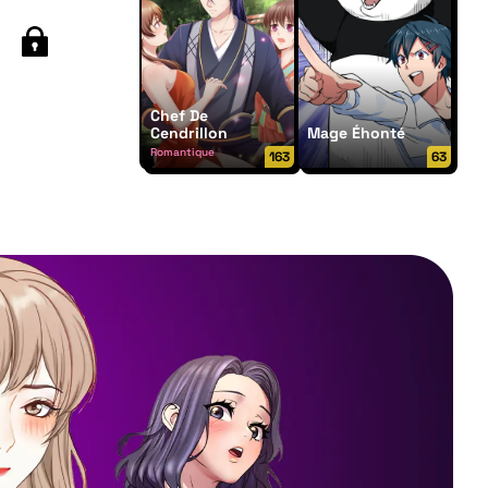
Chef De
Cendrillon
Mage Éhonté
Romantique
163
63