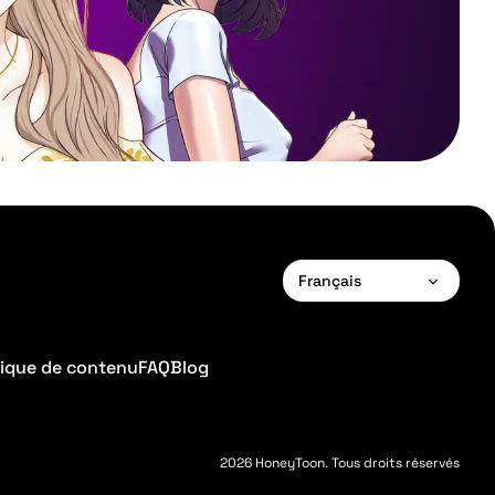
Français
English
Français
tique de contenu
FAQ
Blog
Deutsch
Español
2026 HoneyToon. Tous droits réservés
Português