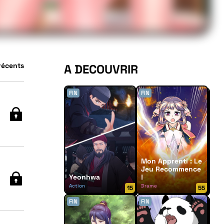
 récents
A DECOUVRIR
FIN
FIN
Mon Apprenti : Le
Jeu Recommence
Yeonhwa
!
Action
Drame
15
55
FIN
FIN