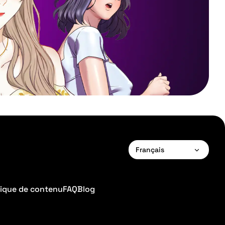
Français
English
Français
tique de contenu
FAQ
Blog
Deutsch