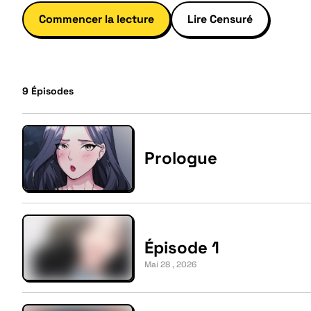
Commencer la lecture
Lire Censuré
9
Épisodes
Prologue
Épisode 1
Mai 28 , 2026