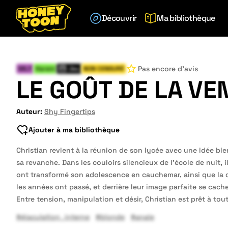
Découvrir
Ma bibliothèque
Pas encore d'avis
MILF
Harem
Jeu
NON CENSURÉ
LE GOÛT DE LA V
Auteur:
Shy Fingertips
Ajouter à ma bibliothèque
Christian revient à la réunion de son lycée avec une idée bien
sa revanche. Dans les couloirs silencieux de l’école de nuit, i
ont transformé son adolescence en cauchemar, ainsi que la di
les années ont passé, et derrière leur image parfaite se cac
Entre tension, manipulation et désir, Christian est prêt à tou
#éjaculation_interne
#blonde
#anale