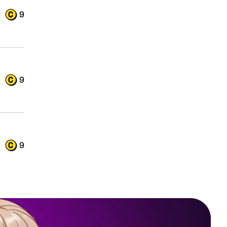
9
9
9