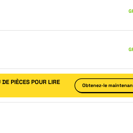
G
G
 DE PIÈCES POUR LIRE
Obtenez-le maintenan