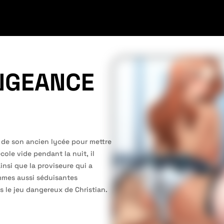
ENGEANCE
n de son ancien lycée pour mettre
ole vide pendant la nuit, il
insi que la proviseure qui a
mmes aussi séduisantes
s le jeu dangereux de Christian.