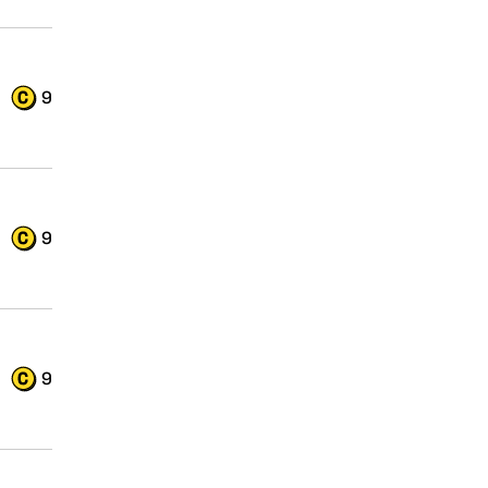
9
9
9