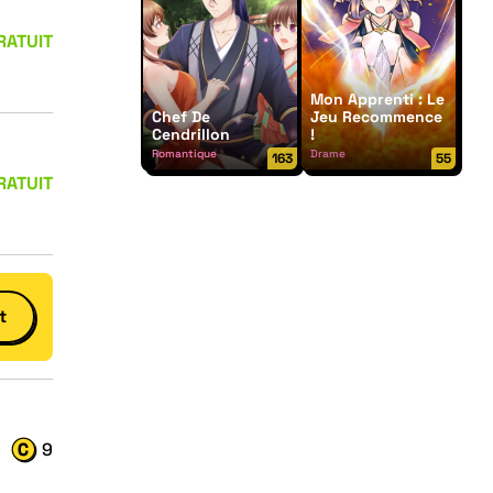
RATUIT
Mon Apprenti : Le
Chef De
Jeu Recommence
Cendrillon
!
Romantique
Drame
163
55
RATUIT
t
9