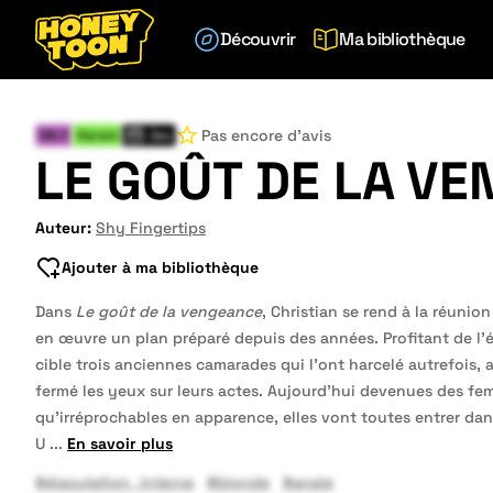
Découvrir
Ma bibliothèque
Pas encore d'avis
MILF
Harem
Jeu
LE GOÛT DE LA V
Auteur:
Shy Fingertips
Ajouter à ma bibliothèque
Dans
Le goût de la vengeance
, Christian se rend à la réunio
en œuvre un plan préparé depuis des années. Profitant de l’éc
cible trois anciennes camarades qui l’ont harcelé autrefois, a
fermé les yeux sur leurs actes. Aujourd’hui devenues des fe
qu’irréprochables en apparence, elles vont toutes entrer dan
U
...
En savoir plus
#éjaculation_interne
#blonde
#anale