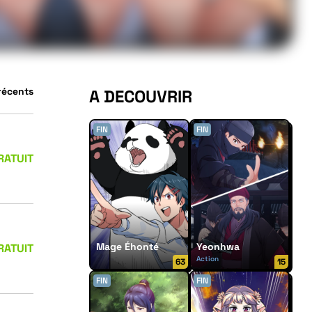
 récents
A DECOUVRIR
FIN
FIN
RATUIT
Mage Éhonté
Yeonhwa
RATUIT
Action
63
15
FIN
FIN