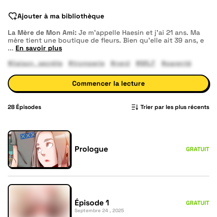
Ajouter à ma bibliothèque
La Mère de Mon Ami:
Je m'appelle Haesin et j'ai 21 ans. Ma
mère tient une boutique de fleurs. Bien qu'elle ait 39 ans, e
...
En savoir plus
#liaison_secrète
#tromperie
#nerd
#MILF
#parenté
Commencer la lecture
28
Épisodes
Trier par les plus récents
Prologue
GRATUIT
Épisode 1
GRATUIT
Septembre 24 , 2025