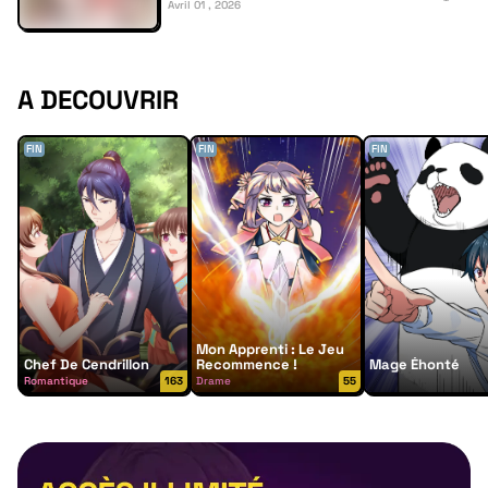
Avril 01 , 2026
A DECOUVRIR
FIN
FIN
FIN
Mon Apprenti : Le Jeu
Chef De Cendrillon
Recommence !
Mage Éhonté
Romantique
163
Drame
55