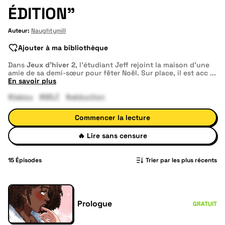
ÉDITION"
Auteur:
Naughtymill
Ajouter à ma bibliothèque
Dans
Jeux d’hiver 2
, l’étudiant Jeff rejoint la maison d’une
amie de sa demi-sœur pour fêter Noël. Sur place, il est acc
...
En savoir plus
#tabou
#MILF
#séduction
Commencer la lecture
🔥
Lire sans censure
15
Épisodes
Trier par les plus récents
Prologue
GRATUIT