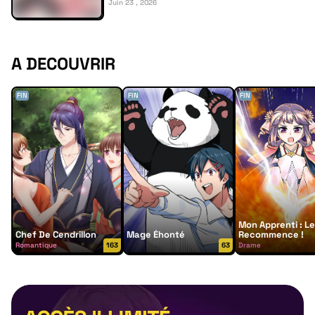
Juin 23 , 2026
A DECOUVRIR
FIN
FIN
FIN
Mon Apprenti : L
Chef De Cendrillon
Mage Éhonté
Recommence !
Romantique
163
63
Drame