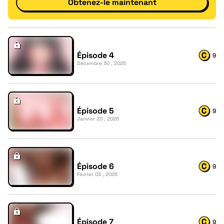
Obtenez-le maintenant
Épisode 4
9
Décembre 30 , 2025
Épisode 5
9
Janvier 20 , 2026
Épisode 6
9
Février 03 , 2026
Épisode 7
9