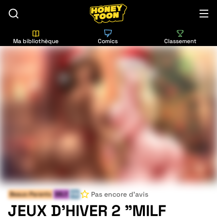
Ma bibliothèque
Comics
Classement
Pas encore d'avis
Beaux-Parents
MILF
FIN
JEUX D’HIVER 2 "MILF