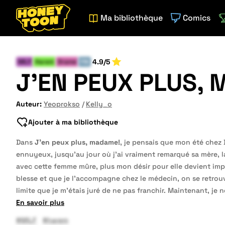
Ma bibliothèque
Comics
4.9/5
MILF
Harem
Drame
FIN
J'EN PEUX PLUS,
Auteur:
Yeoprokso
Kelly_o
Ajouter à ma bibliothèque
Dans
J’en peux plus, madame!
, je pensais que mon été chez 
ennuyeux, jusqu’au jour où j’ai vraiment remarqué sa mère, l
avec cette femme mûre, plus mon désir pour elle devient impo
blesse et que je l’accompagne chez le médecin, on se retrouv
limite que je m’étais juré de ne pas franchir. Maintenant, je n
En savoir plus
#MILF
#harem