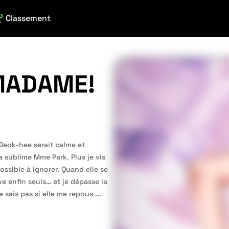
Classement
 MADAME!
Deok-hee serait calme et
a sublime Mme Park. Plus je vis
ssible à ignorer. Quand elle se
e enfin seuls… et je dépasse la
e sais pas si elle me repous
...