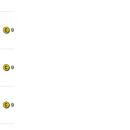
9
9
9