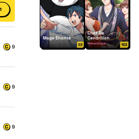
t
Chef De
Mage Éhonté
Cendrillon
Romantique
63
163
9
9
9