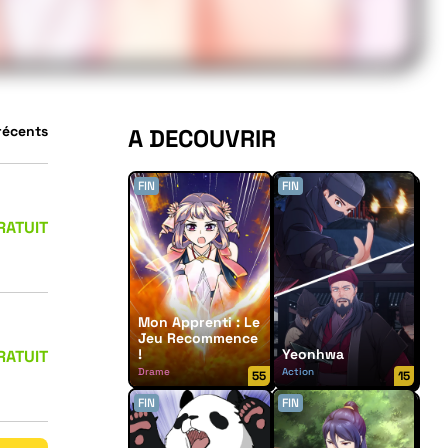
 récents
A DECOUVRIR
FIN
FIN
RATUIT
Mon Apprenti : Le
Jeu Recommence
!
Yeonhwa
RATUIT
Drame
Action
55
15
FIN
FIN