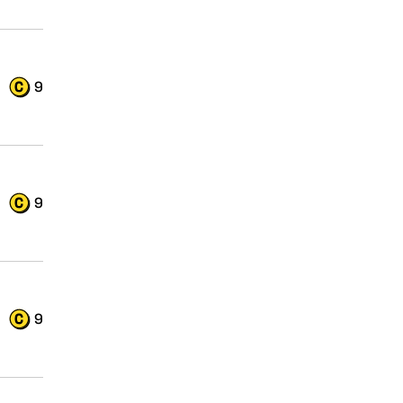
9
9
9