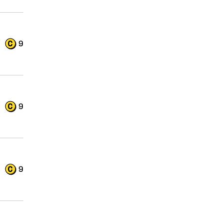
9
9
9