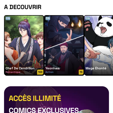
A DECOUVRIR
FIN
FIN
FIN
Chef De Cendrillon
Yeonhwa
Mage Éhonté
Romantique
163
Action
15