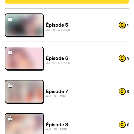
Épisode 5
9
Juillet 22 , 2025
Épisode 6
9
Juillet 29 , 2025
Épisode 7
9
Août 05 , 2025
Épisode 8
9
Août 12 , 2025