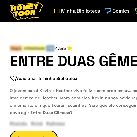
Minha Biblioteca
Comics
4.5/5
Sogra
Infidelidade
FIM
ENTRE DUAS GÊM
Adicionar à minha Biblioteca
O jovem casal Kevin e Heather vive feliz e sem problemas… e
irmã gêmea de Heather, mora com eles. Kevin nunca havia re
o momento em que ficaram sozinhos. Será que ele conseguirá
deve agir
Entre Duas Gêmeas?
#traição
#irmã
#gêmeas