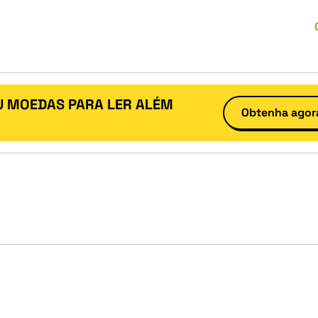
U MOEDAS PARA LER ALÉM
Obtenha agor