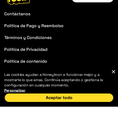
English
Contáctanos
Français
Política de Pago y Reembolso
Deutsch
Términos y Condiciones
Español
Português
Política de Privacidad
Italiano
Política de contenido
Preguntas frecuentes
Las cookies ayudan a Honeytoon a funcionar mejor y a
mostrarte lo que amas. Continúa aceptando o gestiona la
Blog
configuración en cualquier momento.
Personalizar
Aceptar todo
Inicio
Descubrir
Mi Biblioteca
2026 HoneyToon. Todos los derechos reservados