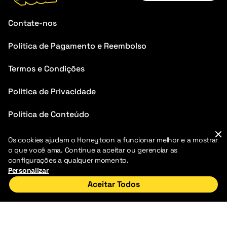
English
Contate-nos
Français
Política de Pagamento e Reembolso
Deutsch
Termos e Condições
Español
Português
Política de Privacidade
Italiano
Política de Conteúdo
Perguntas Frequentes
Os cookies ajudam o Honeytoon a funcionar melhor e a mostrar
o que você ama. Continue a aceitar ou gerenciar as
Blog
configurações a qualquer momento.
Personalizar
Aceitar Todos
Início
Descobrir
Minha Biblioteca
2026 HoneyToon. Todos os direitos reservados