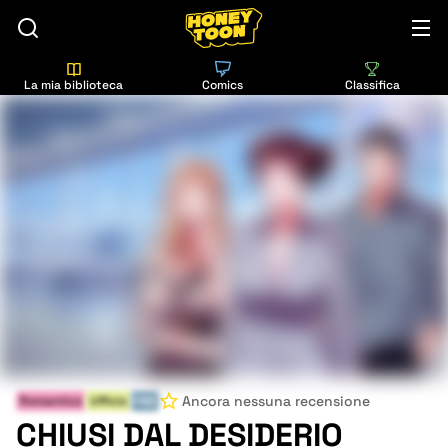
La mia biblioteca
Comics
Classifica
Ancora nessuna recensione
Romantico
Ufficio
FINE
CHIUSI DAL DESIDERIO