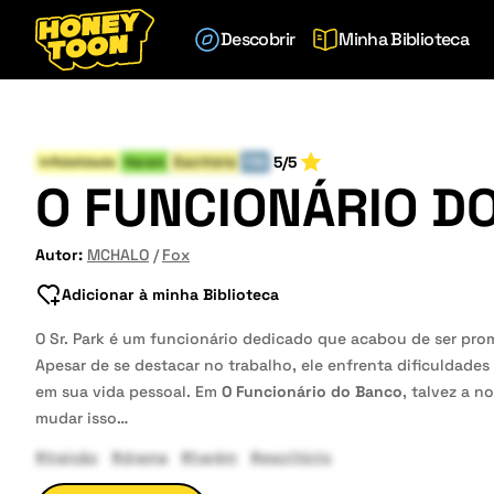
Descobrir
Minha Biblioteca
5/5
Infidelidade
Harem
Escritório
FIM
O FUNCIONÁRIO D
Autor:
MCHALO
Fox
Adicionar à minha Biblioteca
O Sr. Park é um funcionário dedicado que acabou de ser pro
Apesar de se destacar no trabalho, ele enfrenta dificuldades
em sua vida pessoal. Em
O Funcionário do Banco
, talvez a n
mudar isso…
#traição
#drama
#harém
#escritório