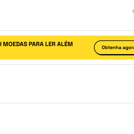
U MOEDAS PARA LER ALÉM
Obtenha agor