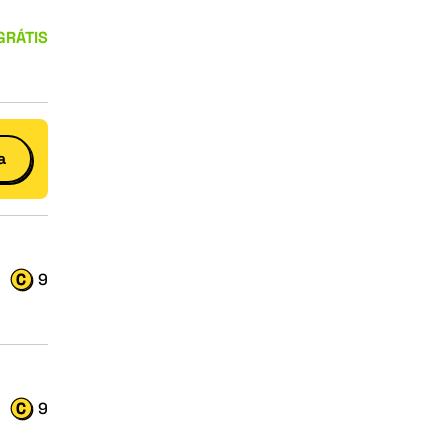
GRÁTIS
a
9
9