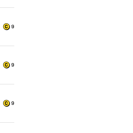
9
9
9