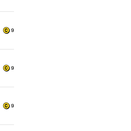
9
9
9