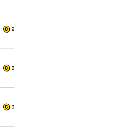
9
9
9