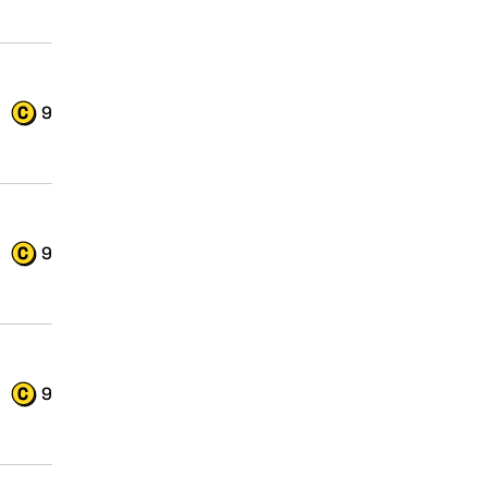
9
9
9