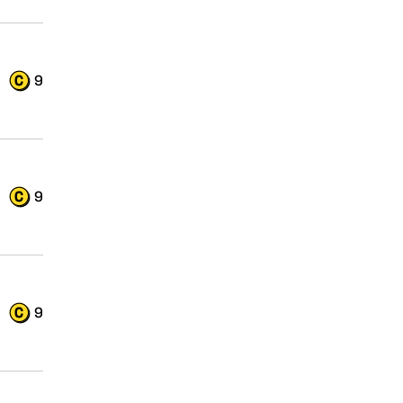
9
9
9