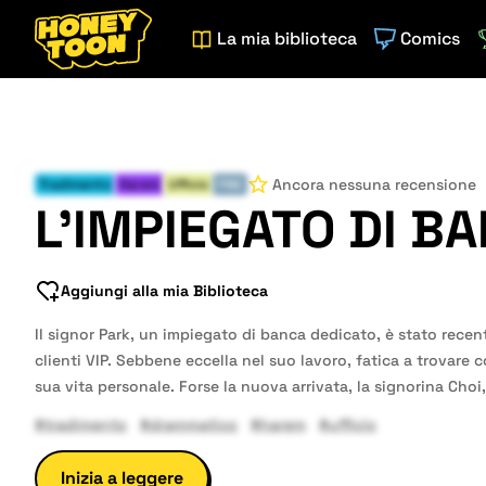
La mia biblioteca
Comics
Ancora nessuna recensione
Tradimento
Harem
Ufficio
FINE
L'IMPIEGATO DI B
Aggiungi alla mia Biblioteca
Il signor Park, un impiegato di banca dedicato, è stato rece
clienti VIP. Sebbene eccella nel suo lavoro, fatica a trovare c
sua vita personale. Forse la nuova arrivata, la signorina Choi
#tradimento
#drammatico
#harem
#ufficio
Inizia a leggere