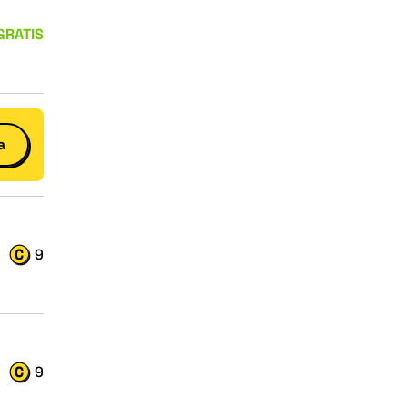
GRATIS
a
9
9