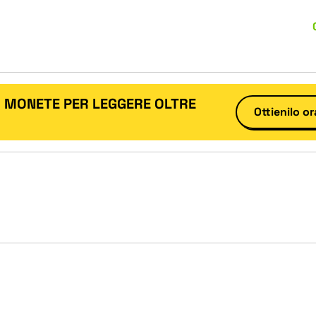
I MONETE PER LEGGERE OLTRE
Ottienilo or