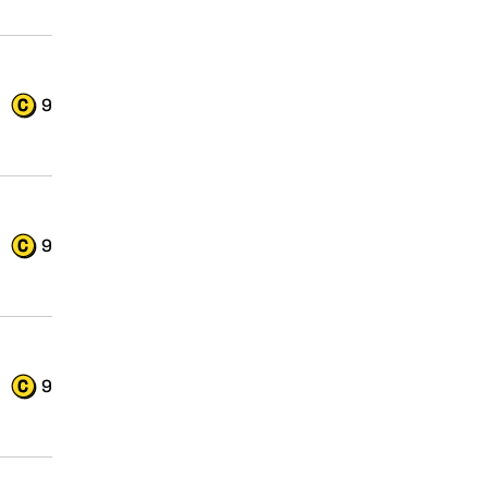
9
9
9