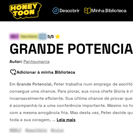
Descobrir
Minha Biblioteca
5/5
MILF
Escritório
FIM
GRANDE POTENCIA
Autor:
Pantsumania
Adicionar à minha Biblioteca
Em
Grande Potencial,
Peter trabalha num emprego de escritó
consegue uma chance. Para piorar, sua nova chefe Gloria é r
incansavelmente eficiente. Sua última chance de provar qu
é acompanhá-la a uma conferência importante. Mesmo no hot
com a mesma arrogância fria. Mas desta vez, Peter decide qu
toda a sua coragem,
...
Leia mais
#MILF
#escritório
#ruiva