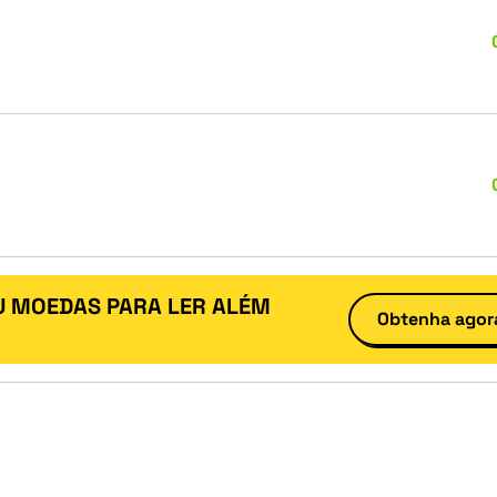
U MOEDAS PARA LER ALÉM
Obtenha agor