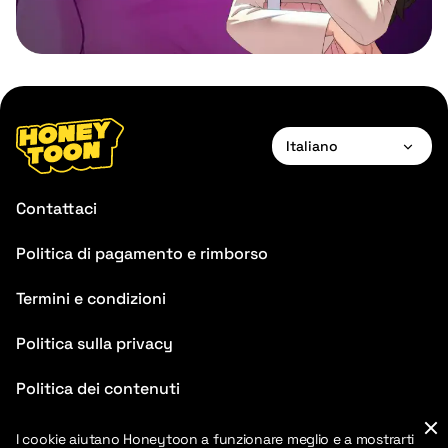
Italiano
English
Contattaci
Français
Politica di pagamento e rimborso
Deutsch
Termini e condizioni
Español
Português
Politica sulla privacy
Italiano
Politica dei contenuti
Chinese
FAQ
I cookie aiutano Honeytoon a funzionare meglio e a mostrarti