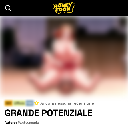
Ancora nessuna recensione
Milf
Ufficio
FINE
GRANDE POTENZIALE
Autore:
Pantsumania