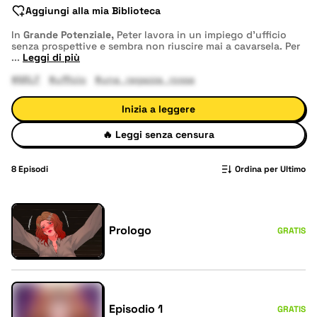
Aggiungi alla mia Biblioteca
In
Grande Potenziale,
Peter lavora in un impiego d’ufficio
senza prospettive e sembra non riuscire mai a cavarsela. Per
...
Leggi di più
#MILF
#ufficio
#una_ragazza_rossa
Inizia a leggere
🔥
Leggi senza censura
8
Episodi
Ordina per Ultimo
Prologo
GRATIS
Episodio 1
GRATIS