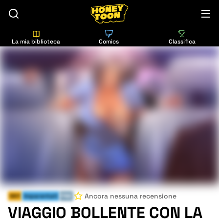
La mia biblioteca
Comics
Classifica
Ancora nessuna recensione
Milf
Imparentati
FINE
VIAGGIO BOLLENTE CON LA