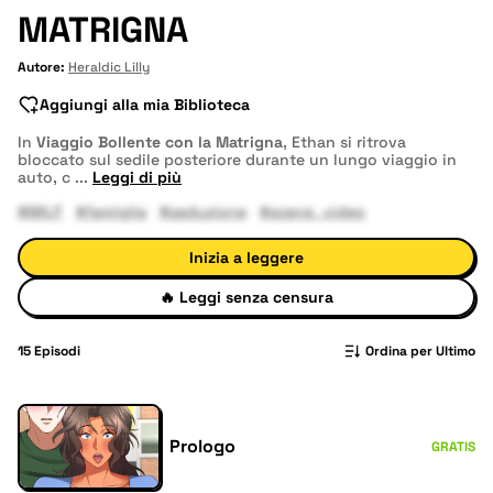
MATRIGNA
Autore:
Heraldic Lilly
Aggiungi alla mia Biblioteca
In
Viaggio Bollente con la Matrigna
, Ethan si ritrova
bloccato sul sedile posteriore durante un lungo viaggio in
auto, c
...
Leggi di più
#MILF
#famiglia
#seduzione
#scene_video
Inizia a leggere
🔥
Leggi senza censura
15
Episodi
Ordina per Ultimo
Prologo
GRATIS