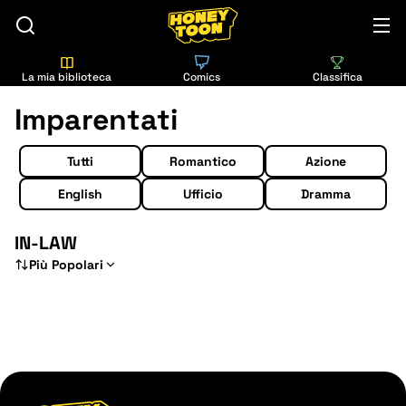
La mia biblioteca
Comics
Classifica
Imparentati
Tutti
Romantico
Azione
English
Ufficio
Dramma
IN-LAW
Più Popolari