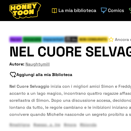
La mia biblioteca
Comics
Ancora 
Harem
Università
Imparentati
Gio
NON CENSURATO
NEL CUORE SELVA
Autore:
Naughtymill
Aggiungi alla mia Biblioteca
Nel Cuore Selvaggio
inizia con i migliori amici Simon e Freddy
accanto a un lago magico, incontrano quattro ragazze affasci
sorellastra di Simon. Dopo una discussione accesa, decidono di
lontano da tutto, le regole cambiano e le inibizioni iniziano 
convivere quando Michelle nasconde un segreto proibito a s
#matrigna
#sesso_a_tre
#mora
#bionda