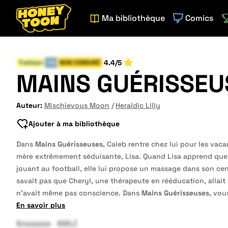
Ma bibliothèque
Comics
4.4/5
Trahison
FIN
NON CENSURÉ
MAINS GUÉRISSEU
Auteur:
Mischievous Moon
Heraldic Lilly
Ajouter à ma bibliothèque
Dans
Mains Guérisseuses
, Caleb rentre chez lui pour les vaca
mère extrêmement séduisante, Lisa. Quand Lisa apprend que C
jouant au football, elle lui propose un massage dans son ce
savait pas que Cheryl, une thérapeute en rééducation, allait 
n’avait même pas conscience. Dans
Mains Guérisseuses
, vou
En savoir plus
#massage
#MILF