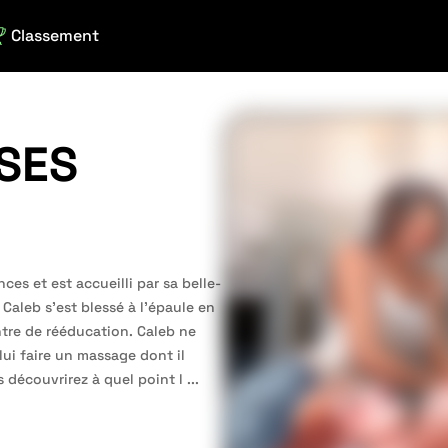
Classement
SES
nces et est accueilli par sa belle-
aleb s’est blessé à l’épaule en
ntre de rééducation. Caleb ne
lui faire un massage dont il
s découvrirez à quel point l
...