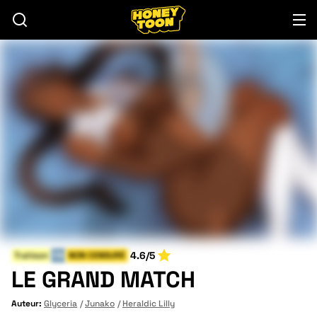
4.6/5
Trahison
FIN
NON CENSURÉ
LE GRAND MATCH
Auteur:
Glyceria
Junako
Heraldic Lilly