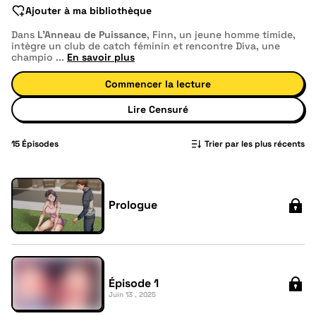
Ajouter à ma bibliothèque
Dans
L'Anneau de Puissance
, Finn, un jeune homme timide,
intègre un club de catch féminin et rencontre Diva, une
champio
...
En savoir plus
Commencer la lecture
Lire Censuré
15
Épisodes
Trier par les plus récents
Prologue
Épisode 1
Juin 13 , 2025