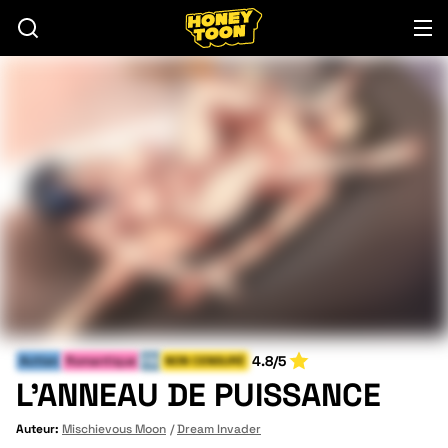
4.8/5
Action
Romantique
FIN
NON CENSURÉ
L'ANNEAU DE PUISSANCE
Auteur:
Mischievous Moon
Dream Invader