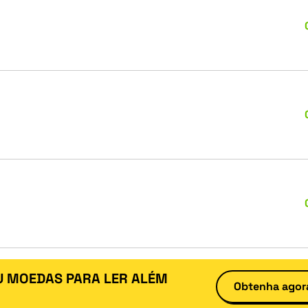
U MOEDAS PARA LER ALÉM
Obtenha agor