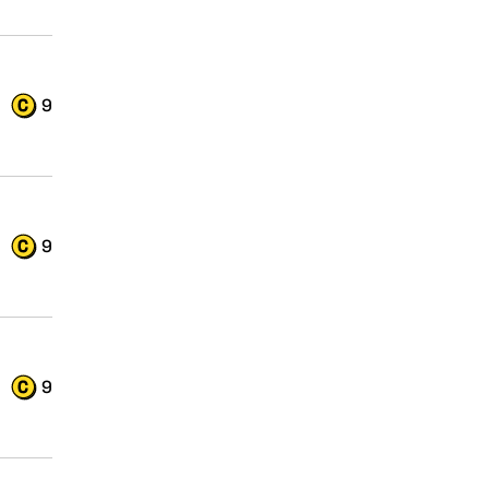
9
9
9