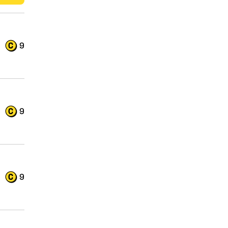
9
9
9