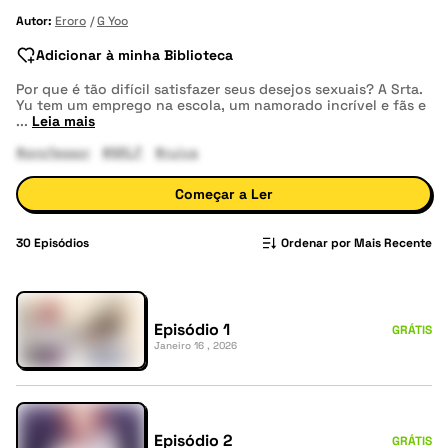
Autor:
Eroro
G Yoo
Adicionar à minha Biblioteca
Por que é tão difícil satisfazer seus desejos sexuais? A Srta.
Yu tem um emprego na escola, um namorado incrível e fãs e
...
Leia mais
#professor
#MILF
#ruiva
Começar a Ler
30
Episódios
Ordenar por Mais Recente
Episódio 1
GRÁTIS
Janeiro 16 , 2026
Episódio 2
GRÁTIS