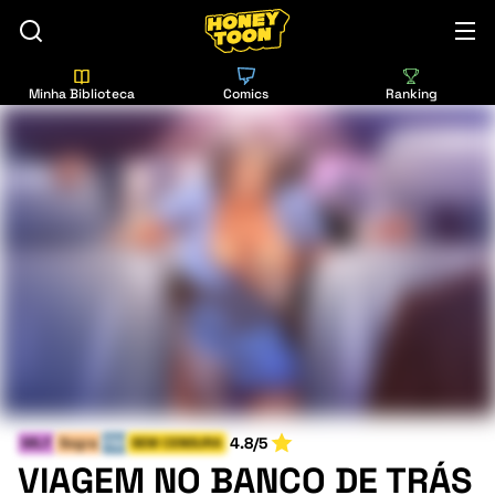
Minha Biblioteca
Comics
Ranking
4.8/5
MILF
Sogra
FIM
SEM CENSURA
VIAGEM NO BANCO DE TRÁS