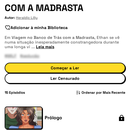
COM A MADRASTA
Autor:
Heraldic Lilly
Adicionar à minha Biblioteca
Em
Viagem no Banco de Trás com a Madrasta
, Ethan se vê
numa situação inesperadamente constrangedora durante
uma longa vi
...
Leia mais
#MILF
#sedução
Começar a Ler
Ler Censurado
15
Episódios
Ordenar por Mais Recente
Prólogo