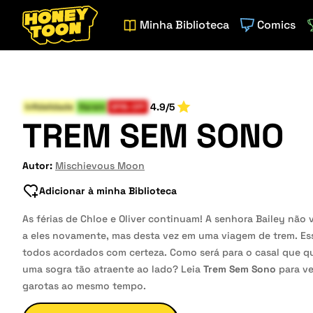
Minha Biblioteca
Comics
4.9/5
Infidelidade
Harem
SPIN-OFF
TREM SEM SONO
Autor:
Mischievous Moon
Adicionar à minha Biblioteca
As férias de Chloe e Oliver continuam! A senhora Bailey não 
a eles novamente, mas desta vez em uma viagem de trem. Es
todos acordados com certeza. Como será para o casal que q
uma sogra tão atraente ao lado? Leia
Trem Sem Sono
para ve
garotas ao mesmo tempo.