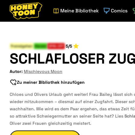
Meine Bibliothek
Comics
5/5
Fremdgehen
Harem
SPIN-OFF
SCHLAFLOSER ZU
Autor:
Mischievous Moon
Zu meiner Bibliothek hinzufügen
Chloes und Olivers Urlaub geht weiter! Frau Bailey lässt sich
wieder mitzukommen – diesmal auf einer Zugfahrt. Dieser schl
wachhalten. Wie wird es dem Paar ergehen, das etwas Zeit fü
so attraktive Schwiegermutter an seiner Seite hat? Lies
Schla
Oliver zwei Frauen gleichzeitig meistert.