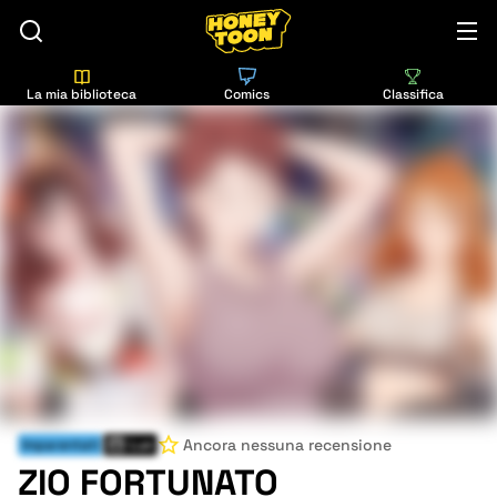
La mia biblioteca
Comics
Classifica
Ancora nessuna recensione
Imparentati
Lun
ZIO FORTUNATO