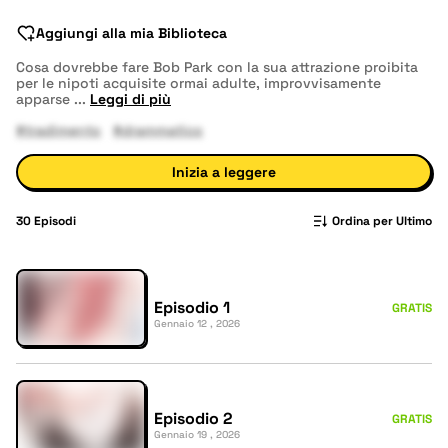
Aggiungi alla mia Biblioteca
Cosa dovrebbe fare Bob Park con la sua attrazione proibita
per le nipoti acquisite ormai adulte, improvvisamente
apparse
...
Leggi di più
#tradimento
#drammatico
Inizia a leggere
30
Episodi
Ordina per Ultimo
Episodio 1
GRATIS
Gennaio 12 , 2026
Episodio 2
GRATIS
Gennaio 19 , 2026