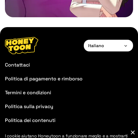
Italiano
English
Contattaci
Français
Politica di pagamento e rimborso
Deutsch
Termini e condizioni
Español
Português
Politica sulla privacy
Italiano
Politica dei contenuti
FAQ
I cookie aiutano Honeytoon a funzionare meglio e a mostrarti