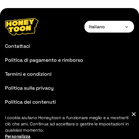
Italiano
English
Contattaci
Français
Politica di pagamento e rimborso
Deutsch
Termini e condizioni
Español
Português
Politica sulla privacy
Italiano
Politica dei contenuti
FAQ
I cookie aiutano Honeytoon a funzionare meglio e a mostrarti
ciò che ami. Continua ad accettare o gestire le impostazioni in
Blog
qualsiasi momento.
Personalizza