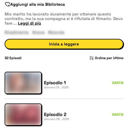
Aggiungi alla mia Biblioteca
Mio marito ha lavorato duramente per ottenere questo
contratto, ma la sua compagna si è rifiutata di firmarlo. Devo
fare
...
Leggi di più
#tradimento
#mora
#bionda
Inizia a leggere
32
Episodi
Ordina per Ultimo
Episodio 1
GRATIS
Gennaio 01 , 2026
Episodio 2
GRATIS
Gennaio 08 , 2026