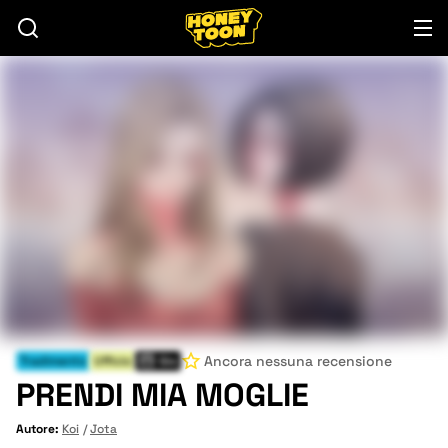
Ancora nessuna recensione
Tradimento
Ufficio
Gio
PRENDI MIA MOGLIE
Autore:
Koi
Jota