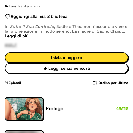
Autore:
Pantsumania
Aggiungi alla mia Biblioteca
In
Sotto Il Suo Controllo
, Sadie e Theo non riescono a vivere
la loro relazione in modo sereno. La madre di Sadie, Clara
...
Leggi di più
#MILF
Inizia a leggere
🔥
Leggi senza censura
11
Episodi
Ordina per Ultimo
Prologo
GRATIS