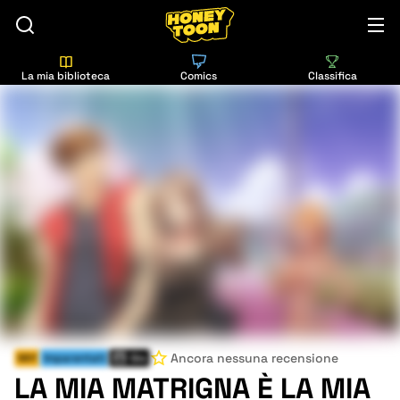
La mia biblioteca
Comics
Classifica
Ancora nessuna recensione
Milf
Imparentati
Gio
LA MIA MATRIGNA È LA MIA