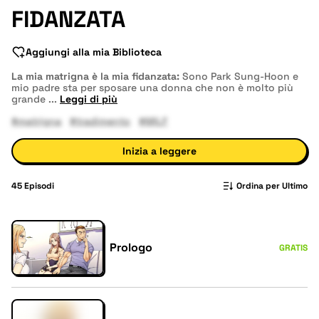
FIDANZATA
Aggiungi alla mia Biblioteca
La mia matrigna è la mia fidanzata:
Sono Park Sung-Hoon e
mio padre sta per sposare una donna che non è molto più
grande
...
Leggi di più
#matrigna
#tradimento
#MILF
Inizia a leggere
45
Episodi
Ordina per Ultimo
Prologo
GRATIS