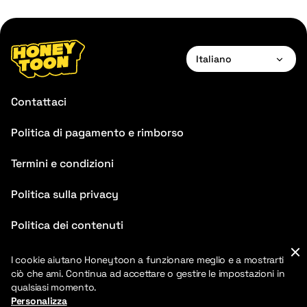
Italiano
English
Contattaci
Français
Politica di pagamento e rimborso
Deutsch
Termini e condizioni
Español
Português
Politica sulla privacy
Italiano
Politica dei contenuti
FAQ
I cookie aiutano Honeytoon a funzionare meglio e a mostrarti
ciò che ami. Continua ad accettare o gestire le impostazioni in
Blog
qualsiasi momento.
Personalizza