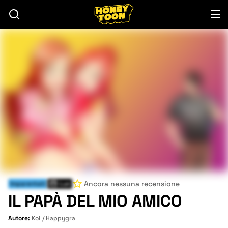
Ancora nessuna recensione
Imparentati
Lun
IL PAPÀ DEL MIO AMICO
Autore:
Koi
Happygra