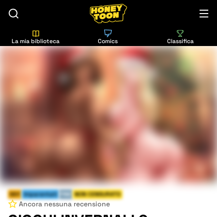
La mia biblioteca
Comics
Classifica
Milf
Imparentati
FINE
NON CENSURATO
Ancora nessuna recensione